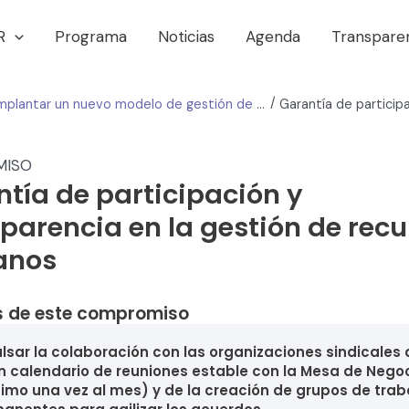
R
Programa
Noticias
Agenda
Transpare
/
Implantar un nuevo modelo de gestión de recursos humanos. Establecer la planificación, la participación y la transparencia como valores básicos
MISO
tía de participación y
parencia en la gestión de recu
anos
 de este compromiso
lsar la colaboración con las organizaciones sindicales 
n calendario de reuniones estable con la Mesa de Nego
imo una vez al mes) y de la creación de grupos de trab