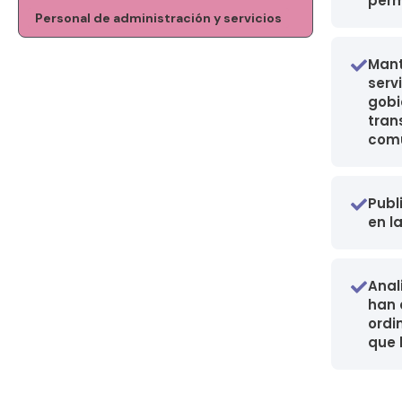
perm
Personal de administración y servicios
Mant
serv
gobi
tran
comu
Publ
en l
Anal
han 
ordi
que 