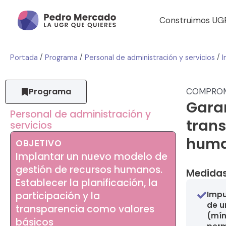
Construimos UG
/
/
/
Portada
Programa
Personal de administración y servicios
Programa
COMPRO
Garan
Personal de administración y
trans
servicios
hum
OBJETIVO
Implantar un nuevo modelo de
gestión de recursos humanos.
Medidas
Establecer la planificación, la
participación y la
Impu
de u
transparencia como valores
(mín
básicos