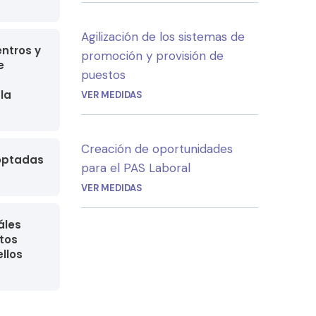
Agilización de los sistemas de
ntros y
promoción y provisión de
e
puestos
la
VER MEDIDAS
Creación de oportunidades
doptadas
para el PAS Laboral
VER MEDIDAS
áles
itos
ellos