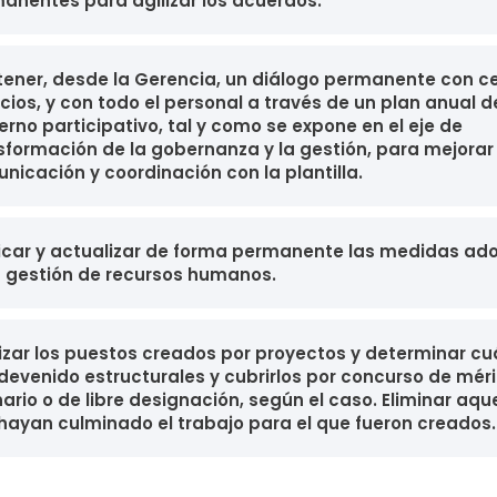
anentes para agilizar los acuerdos.
ener, desde la Gerencia, un diálogo permanente con ce
icios, y con todo el personal a través de un plan anual d
erno participativo, tal y como se expone en el eje de
sformación de la gobernanza y la gestión, para mejorar 
nicación y coordinación con la plantilla.
icar y actualizar de forma permanente las medidas a
a gestión de recursos humanos.
izar los puestos creados por proyectos y determinar cu
devenido estructurales y cubrirlos por concurso de mér
nario o de libre designación, según el caso. Eliminar aqu
hayan culminado el trabajo para el que fueron creados.