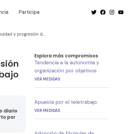
ncia
Participa
Fomento de la continuidad y progresión de las personas en su puesto de trabajo
Explora más compromisos
esión
Tendencia a la autonomía y
organización por objetivos
abajo
VER MEDIDAS
Apuesta por el teletrabajo
o diario
VER MEDIDAS
rto por
Adopción de fórmulas de