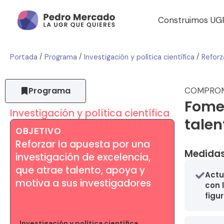
Construimos UG
/
/
/
Portada
Programa
Investigación y política científica
Programa
COMPRO
Fomen
Investigación y política científica
talen
OBJETIVO
Reforzar la apuesta por una
Medidas
investigación de excelencia,
que atrae talento, apoya y
Actu
motiva a sus investigadores
con 
figu
Investigación y política científica