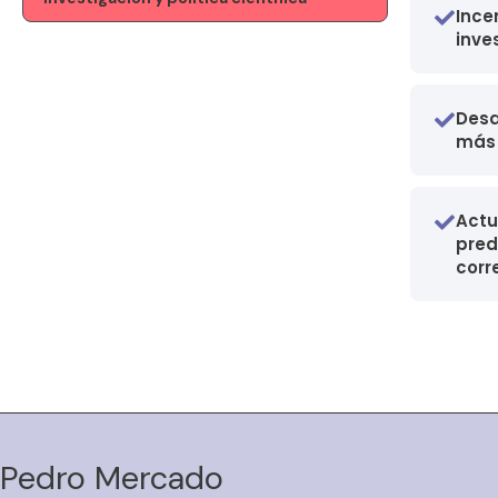
Ince
inve
Desa
más 
Actu
pred
corr
Pedro Mercado