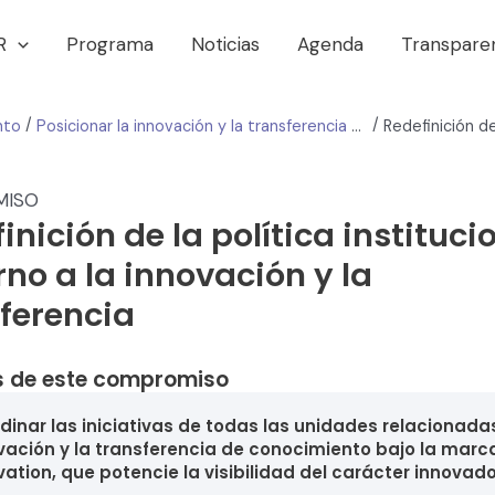
R
Programa
Noticias
Agenda
Transpare
/
/
nto
Posicionar la innovación y la transferencia de conocimiento en la UGR al mismo nivel que la investigación
MISO
inición de la política instituci
rno a la innovación y la
ferencia
 de este compromiso
dinar las iniciativas de todas las unidades relacionada
vación y la transferencia de conocimiento bajo la mar
vation, que potencie la visibilidad del carácter innovado