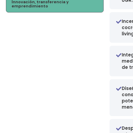
UGR.
Innovación, transferencia y
emprendimiento
Ince
cocr
livin
Inte
medi
de t
Dise
cono
pote
meno
Desp