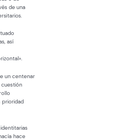
avés de una
rsitarios.
ituado
s, así
izontal».
de un centenar
r cuestión
rollo
 prioridad
dentitarias
nacía hace