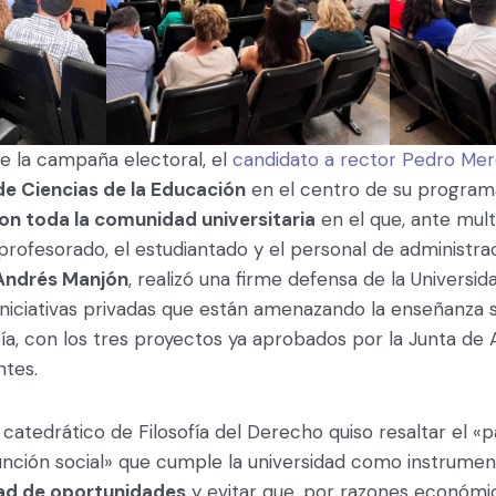
 de la campaña electoral, el
candidato a rector Pedro Me
de Ciencias de la Educación
en el centro de su program
on toda la comunidad universitaria
en el que, ante mult
rofesorado, el estudiantado y el personal de administra
Andrés Manjón
, realizó una firme defensa de la Universid
 iniciativas privadas que están amenazando la enseñanza s
a, con los tres proyectos ya aprobados por la Junta de 
ntes.
 catedrático de Filosofía del Derecho quiso resaltar el «
unción social» que cumple la universidad como instrume
dad de oportunidades
y evitar que, por razones económi