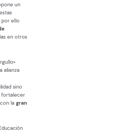
ropone un
uestas
 por ello
de
as en otros
rgullo»
a alianza
lidad sino
 fortalecer
 con la
gran
.
 Educación