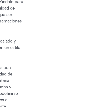
yándolo para
sidad de
que ser
gramaciones
 calado y
n un estilo
o
, con
idad de
taria
ucha y
edefinirse
os a
esta