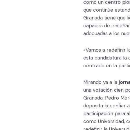
como un centro pio
que continúe estand
Granada tiene que l
capaces de enseñar 
adecuadas a los nu
«Vamos a redefinir 
esta candidatura la 
centrado en la part
Mirando ya a la
jorn
una votación cien po
Granada, Pedro Merc
deposita la confian
participación para a
como Universidad, c
redefinir la Univer