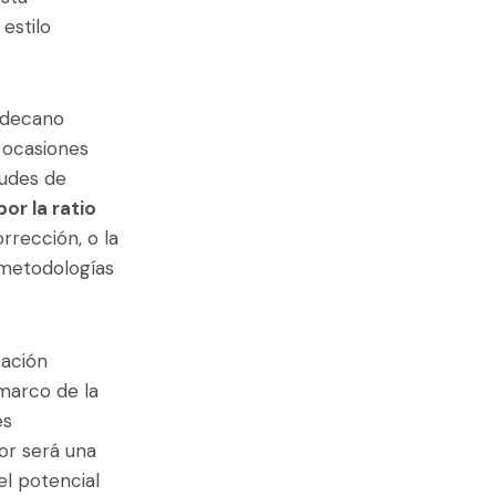
estilo
l decano
 ocasiones
tudes de
or la ratio
rrección, o la
 metodologías
cación
marco de la
es
or será una
el potencial