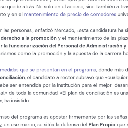
e se quede atrás. No solo en el acceso, sino también a tr
nto y en el
mantenimiento de precio de comedores
unive
r las personas·, enfatizó Mercado, «esta candidatura ha s
l
derecho a la promoción
y el mantenimiento de las plaza
 la funcionarización del Personal de Administración y
nismos como la promoción y la apuesta de la carrera hor
 medidas que se presentan en el programa
, donde más 
onciliación
, el candidato a rector subrayó que «cualquie
debe ser entendida por la institución para el mejor desar
al.» de toda la comunidad. «El plan de conciliación es una
, ha insistido.
iso del programa es apostar firmemente por las señas i
y, en ese marco, se sitúa la defensa del
Plan Propio
que 