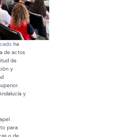
rcado
ha
a de actos
itud de
ción y
ad
uperior.
Andalucía y
papel
nto para
cas o de