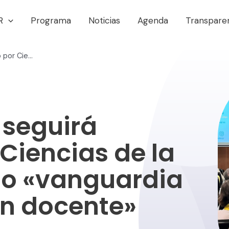
R
Programa
Noticias
Agenda
Transpare
Pedro Mercado seguirá apostando por Ciencias de la Educación como «vanguardia de la innovación docente»
 seguirá
Ciencias de la
o «vanguardia
ón docente»