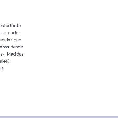
estudiante
luso poder
medidas que
horas
desde
os». Medidas
ales)
la