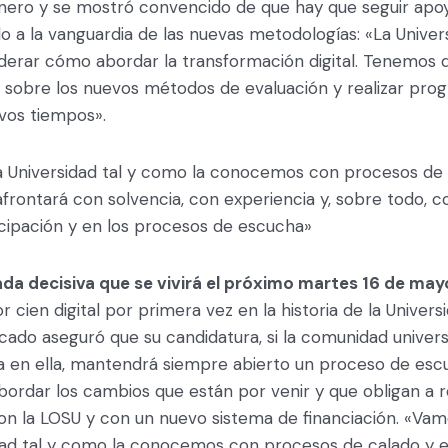
nero y se mostró convencido de que hay que seguir apo
o a la vanguardia de las nuevas metodologías: «La Univer
iderar cómo abordar la transformación digital. Tenemos 
sobre los nuevos métodos de evaluación y realizar pro
evos tiempos».
la Universidad tal y como la conocemos con procesos de
afrontará con solvencia, con experiencia y, sobre todo, co
icipación y en los procesos de escucha»
ada decisiva que se vivirá el próximo martes 16 de may
r cien digital por primera vez en la historia de la Univers
ado aseguró que su candidatura, si la comunidad universi
za en ella, mantendrá siempre abierto un proceso de esc
bordar los cambios que están por venir y que obligan a r
on la LOSU y con un nuevo sistema de financiación. «Vam
sidad tal y como la conocemos con procesos de calado y 