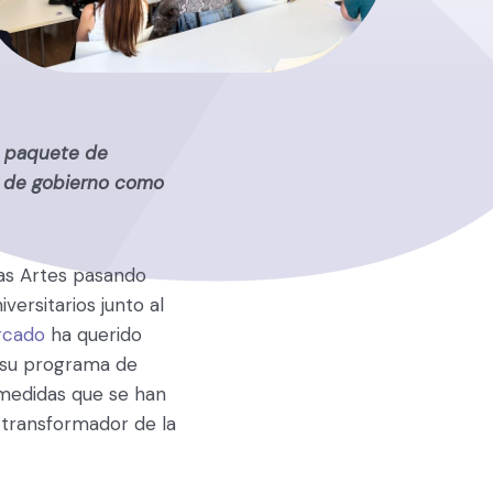
o paquete de
a de gobierno como
las Artes pasando
versitarios junto al
rcado
ha querido
n su programa de
 medidas que se han
 transformador de la