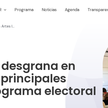
R
Programa
Noticias
Agenda
Transpare
Pedro Mercado desgrana en Bellas Artes las principales líneas de su programa electoral
 desgrana en
 principales
rograma electoral