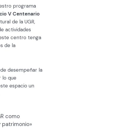
uestro programa
icio V Centenario
tural de la UGR,
e actividades
 este centro tenga
s de la
uede desempeñar la
r lo que
ste espacio un
.
UGR como
y patrimonio»