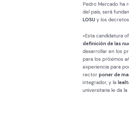
Pedro Mercado ha rec
del país, será fund
LOSU
y los decreto
«Esta candidatura o
definición de las n
desarrollar en los 
para los próximos a
experiencia para po
rector
poner de man
integrador, y la
leal
universitaria le da 